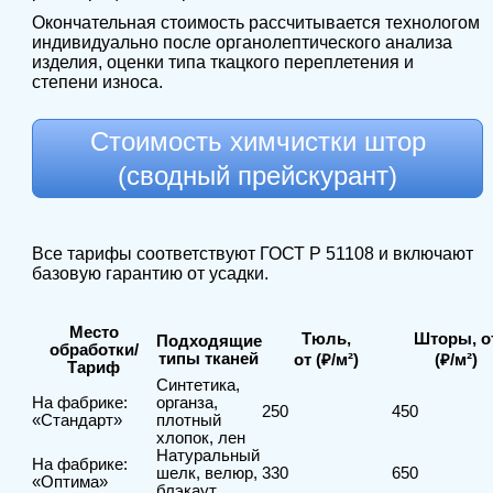
Окончательная стоимость рассчитывается технологом
индивидуально после органолептического анализа
изделия, оценки типа ткацкого переплетения и
степени износа.
Стоимость химчистки штор
(сводный прейскурант)
Все тарифы соответствуют ГОСТ Р 51108 и включают
базовую гарантию от усадки.
Место
Тюль,
Шторы, о
Подходящие
обработки/
типы тканей
от (₽/м²)
(₽/м²)
Тариф
Синтетика,
На фабрике:
органза,
250
450
«Стандарт»
плотный
хлопок, лен
Натуральный
На фабрике:
шелк, велюр,
330
650
«Оптима»
блэкаут