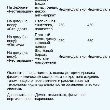
Бархат,
На фабрике:
атлас, бандо,
Индивидуально
Индивидуал
«Реставрация»
декор,
антиквариат
На дому (на
Стабильная
весу):
синтетика,
250
450
«Стандарт»
полиэстер
Плотный
На дому (на
шелк, димаут,
весу):
290
650
тяжелый
«Оптима»
велюр
Шелковый
На дому (на
бархат,
весу):
Индивидуально
Индивидуал
жесткие
«Реставрация»
ламбрекены
Окончательная стоимость всегда детерминирована
физико-химическим состоянием конкретного изделия,
типом ткацкого переплетения и рассчитывается
технологом индивидуально после органолептического
анализа.
Дополнительно: Демонтаж/монтаж, финишное
вертикальное отпаривание.